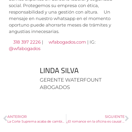
social. Protegemos su empresa con ética,
responsabilidad y una gestión con altura.
Un
mensaje en nuestro whatsapp en el momento
oportuno puede ahorrarte meses de trámites y
angustias innecesarias.
318 397 2226
|
wfabogados.com
| IG:
@wfabogados
LINDA SILVA
GERENTE WATERFOUNT
ABOGADOS
ANTERIOR
SIGUIENTE
La Corte Suprema acaba de cambiar las reglas del juego para el despido de trabajadores cercanos a la pensión
¿El romance en la oficina es causal de despido en 2026? Desmitificando las «Fake News» jurídicas