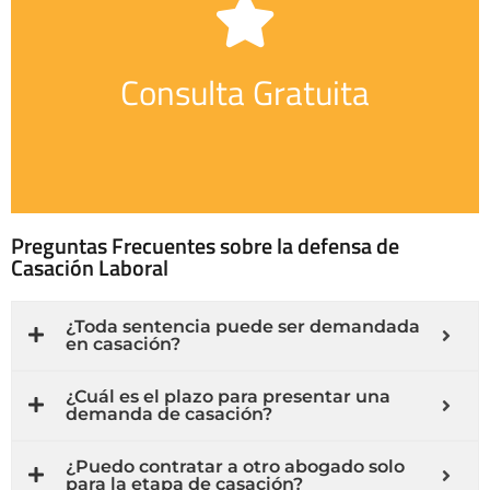
resultado del caso
Consulta Gratuita
este error ha afectado significativamente el
de derecho en la sentencia de un tribunal inferior, y
aconsejable cuando se cree que ha habido un error
Considerar una demanda de casación es
Preguntas Frecuentes sobre la defensa de
Casación Laboral
¿Toda sentencia puede ser demandada
en casación?
¿Cuál es el plazo para presentar una
demanda de casación?
¿Puedo contratar a otro abogado solo
para la etapa de casación?