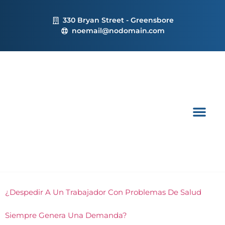
330 Bryan Street - Greensbore
noemail@nodomain.com
Blog: Mi Abogada me di
Pago Online 💳
¿Despedir A Un Trabajador Con Problemas De Salud
Siempre Genera Una Demanda?